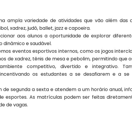
ma ampla variedade de atividades que vão além das aul
bol, xadrez, judô, ballet, jazz e capoeira.​
cionar aos alunos a oportunidade de explorar diferen
 dinâmico e saudável.​
mos eventos esportivos internos, como os jogos intercla
os de xadrez, tênis de mesa e pebolim, permitindo que o
iente competitivo, divertido e integrativo. T
 incentivando os estudantes a se desafiarem e a se
 de segunda a sexta e atendem a um horário anual, inf
 esportes. As matrículas podem ser feitas diretament
de de vagas.​